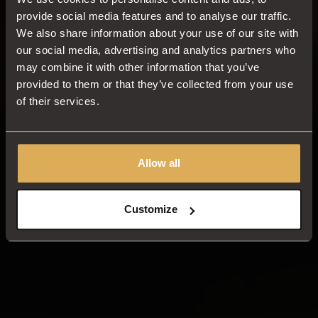
die Gastronomie
provide social media features and to analyse our traffic.
We also share information about your use of our site with
our social media, advertising and analytics partners who
Sie suchen eine Kaffeemaschine für Ihre
may combine it with other information that you’ve
Gastronomie, die das Beste aus den
provided to them or that they’ve collected from your use
Kaffeebohnen herausholt? Dann wissen wir,
of their services.
wonach Sie suchen. Von professionellen
Kaffeemaschinen bis hin zu traditionell
gerösteten Kaffeebohnen - Beukenhorst weiß
Allow all
seit 1784, worauf es bei der Zubereitung einer
guten Tasse Kaffee ankommt. Entdecken Sie es
selbst!
Customize