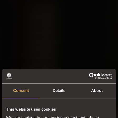
Consent
Details
About
IN DER GASTRONOMIE
This website uses cookies
Frisch gerösteter Kaffee für
We use cookies to personalise content and ads, to