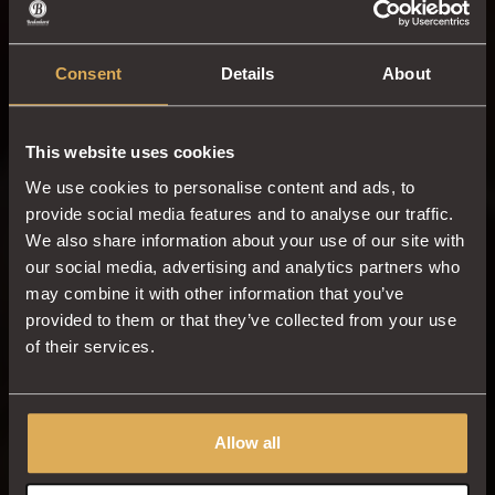
Consent
Details
About
This website uses cookies
NACHHALTIGKEIT
We use cookies to personalise content and ads, to
Bewusst anbauen, produzieren
provide social media features and to analyse our traffic.
und genießen
We also share information about your use of our site with
our social media, advertising and analytics partners who
may combine it with other information that you’ve
In unseren langen Geschichte sind fairer Handel
provided to them or that they’ve collected from your use
und Mitgefühl für Menschen und Umwelt immer
of their services.
eine Selbstverständlichkeit. Unser Ziel ist es
daher, unsere Produkte und Dienstleistungen so
nachhaltig und sozialverträglich wie möglich zu
Allow all
entwickeln, damit sie zu einem zukunftsfähigen
Planeten beitragen