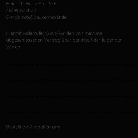
Heinrich-Hertz-Straße 6
46399 Bocholt
E-Mail: info@beukenhorst.de
Hiermit widerrufe(n) ich/wir den von mir/uns
abgeschlossenen Vertrag über den Kauf der folgenden
Waren:
__________________________________________
__________________________________________
__________________________________________
__________________________________________
Bestellt am/ erhalten am: