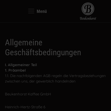
Menü
se
Beukenhorst Kaff
Kaffeemaschinen
Deutsch
Marke
English
WMF
Allgemeine
Geschäftsbedingungen
Marke
Nederlands
Melitta
Kaffeemaschinen vergleichen
I. Allgemeiner Teil
1. Präambel
1.1. Die nachfolgenden AGB regeln die Vertragsbeziehungen
zwischen uns, der gewerblich handelnden
Beukenhorst Kaffee GmbH
Heinrich-Hertz-Straße 6