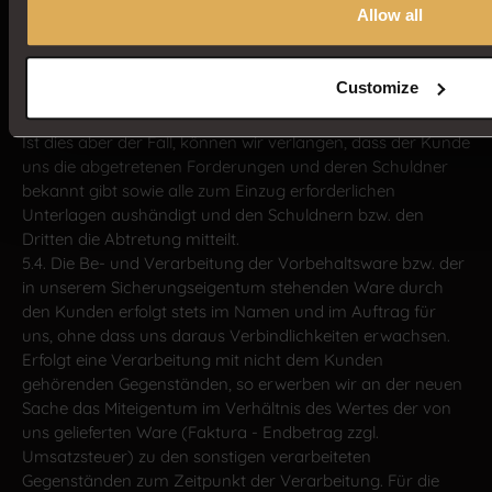
Allow all
einzuziehen, soweit der Kunde seinen
Zahlungsverpflichtungen ordnungsgemäß nachkommt
und nicht in Zahlungsverzug gerät und insbesondere kein
Customize
Antrag auf Eröffnung eines Insolvenz - oder
Vergleichsverfahrens über sein Vermögen gestellt ist.
Ist dies aber der Fall, können wir verlangen, dass der Kunde
uns die abgetretenen Forderungen und deren Schuldner
bekannt gibt sowie alle zum Einzug erforderlichen
Unterlagen aushändigt und den Schuldnern bzw. den
Dritten die Abtretung mitteilt.
5.4. Die Be- und Verarbeitung der Vorbehaltsware bzw. der
in unserem Sicherungseigentum stehenden Ware durch
den Kunden erfolgt stets im Namen und im Auftrag für
uns, ohne dass uns daraus Verbindlichkeiten erwachsen.
Erfolgt eine Verarbeitung mit nicht dem Kunden
gehörenden Gegenständen, so erwerben wir an der neuen
Sache das Miteigentum im Verhältnis des Wertes der von
uns gelieferten Ware (Faktura - Endbetrag zzgl.
Umsatzsteuer) zu den sonstigen verarbeiteten
Gegenständen zum Zeitpunkt der Verarbeitung. Für die