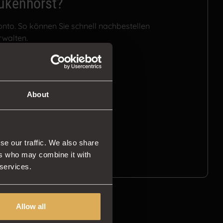
ukenhorst?
Konto. So können Sie schnell nachbestellen
rwalten.
n
About
se our traffic. We also share
ers who may combine it with
 services.
Allow all