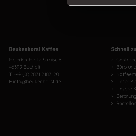
Beukenhorst Kaffee
Schnell zu
Heinrich-Hertz-Straße 6
Gastron
46399 Bocholt
Büro und
T
+49 (0) 2871 2187120
Kaffeem
E
info@beukenhorst.de
Unser K
Unsere K
Beratung
Bestelle