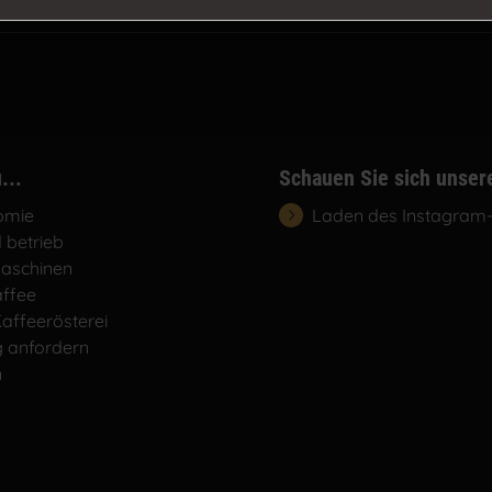
...
Schauen Sie sich unser
omie
Laden des Instagram
 betrieb
aschinen
affee
affeerösterei
 anfordern
n