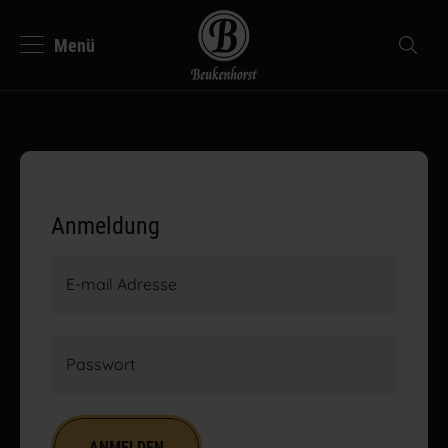
Menü
se
Suche
Beukenhorst Kaffee
Deutsch
Nederlands
Anmeldung
E-mail Adresse
Passwort
ANMELDEN