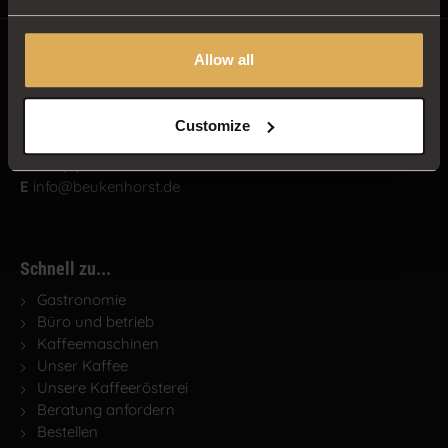
Allow all
Beukenhorst Kaffee
Heinrich-Hertz-Straße 6
Customize
46399 Bocholt
T
+49 (0) 2871 2187120
E
info@beukenhorst.de
Schnell zu...
Gastronomie
Büro und betrieb
Kaffeemaschinen
Unser Kaffee
Unsere Kaffeerösterei
Beratung anfordern
Bestellen