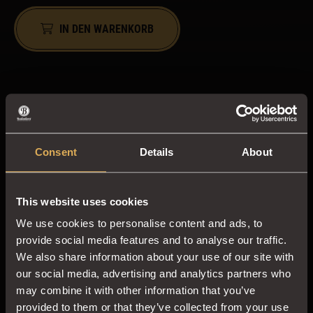
IN DEN WARENKORB
GESCHMACK
Spezifikationen
Consent
Details
About
Hier finden Sie alle Spezifikationen von Sento Rainforest
Alliance:
This website uses cookies
We use cookies to personalise content and ads, to
provide social media features and to analyse our traffic.
Artikelnummer
1210
We also share information about your use of our site with
our social media, advertising and analytics partners who
Nachhaltig
may combine it with other information that you’ve
provided to them or that they’ve collected from your use